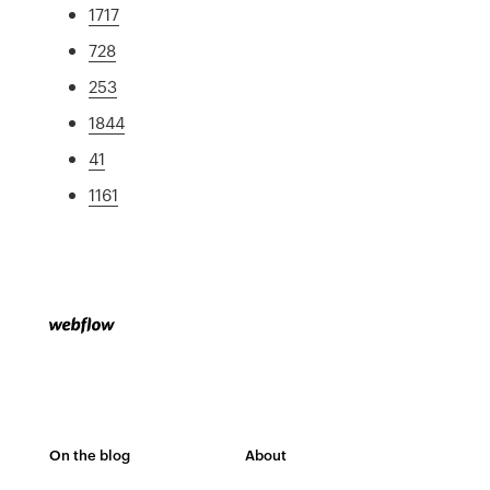
1717
728
253
1844
41
1161
On the blog
About